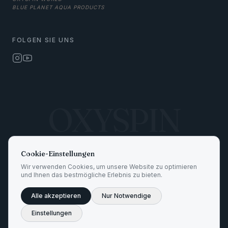
BLUE PLANET AQUA PRODUCTS
FOLGEN SIE UNS
OXYSPIN
Cookie-Einstellungen
Wir verwenden Cookies, um unsere Website zu optimieren
TrinkwV 2023
EU 2020/2184
EG 1935/2004
KTW-BWGL
DVGW W 270
und Ihnen das bestmögliche Erlebnis zu bieten.
ISO 9001
Alle akzeptieren
Nur Notwendige
©
2026
OXYSPIN GmbH ·
Alle Rechte vorbehalten
.
Einstellungen