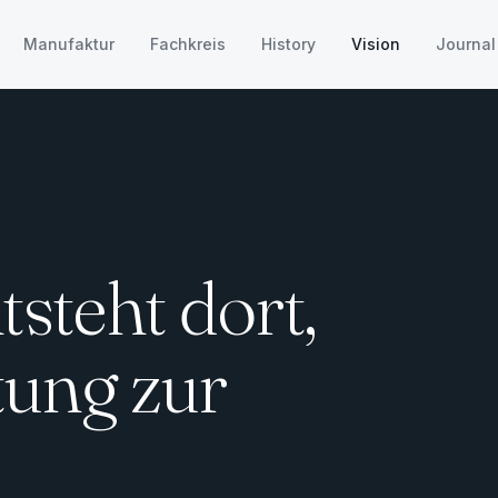
Manufaktur
Fachkreis
History
Vision
Journal
steht dort,
ung zur