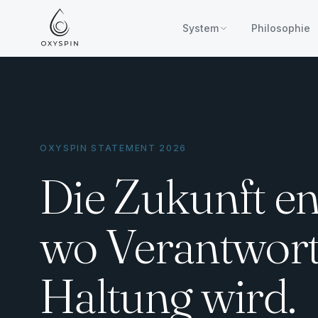
Zum Inhalt springen
System
Philosophie
OXYSPIN STATEMENT 2026
Die Zukunft ent
wo Verantwort
Haltung wird.