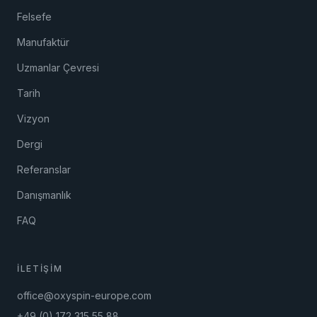
Felsefe
Manufaktür
Uzmanlar Çevresi
Tarih
Vizyon
Dergi
Referanslar
Danışmanlık
FAQ
İLETIŞIM
office@oxyspin-europe.com
+49 (0) 172 315 55 88