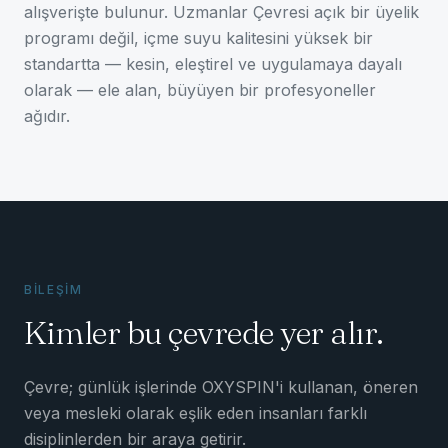
alışverişte bulunur. Uzmanlar Çevresi açık bir üyelik
programı değil, içme suyu kalitesini yüksek bir
standartta — kesin, eleştirel ve uygulamaya dayalı
olarak — ele alan, büyüyen bir profesyoneller
ağıdır.
BİLEŞİM
Kimler bu çevrede yer alır.
Çevre; günlük işlerinde OXYSPIN'i kullanan, öneren
veya mesleki olarak eşlik eden insanları farklı
disiplinlerden bir araya getirir.