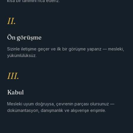
kısa bir tanımını rica ederiz.
II.
Ön görüşme
Sizinle iletişime geçer ve ilk bir görüşme yaparız — mesleki,
yükümlülüksüz.
III.
Kabul
Mesleki uyum doğruysa, çevrenin parçası olursunuz —
dokümantasyon, danışmanlık ve alışverişe erişimle.