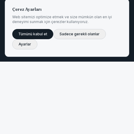
bağlantı için ayrı yapılandırılmış.
Çerez Ayarları
Web sitemizi optimize etmek ve size mümkün olan en iyi
deneyimi sunmak için çerezler kullanıyoruz.
Sistemi anla
Danışmanlık talep et
→
Tümünü kabul et
Sadece gerekli olanlar
Ayarlar
İNSUYU YÖNETMELIĞI (TRINKWV) 2023
AB 2020/2184
EC 1935/2004
KTW-BWGL
DVGW W 270
ISO 9001
MADE IN GERMANY