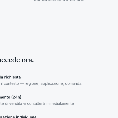
uccede ora.
la richiesta
i il contesto — regione, applicazione, domanda.
mento (24h)
te di vendita vi contatterà immediatamente
razione individuale