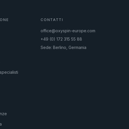
IONE
CONTATTI
office@oxyspin-europe.com
+49 (0) 172 315 55 88
Sede: Berlino, Germania
a
specialisti
anze
a