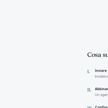
Cosa s
Inviare 
I
.
Inviatec
Abbina
II
.
Un agen
Configu