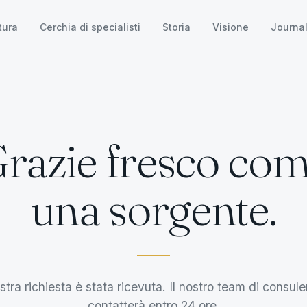
tura
Cerchia di specialisti
Storia
Visione
Journa
razie fresco co
una sorgente.
stra richiesta è stata ricevuta. Il nostro team di consule
contatterà entro 24 ore.