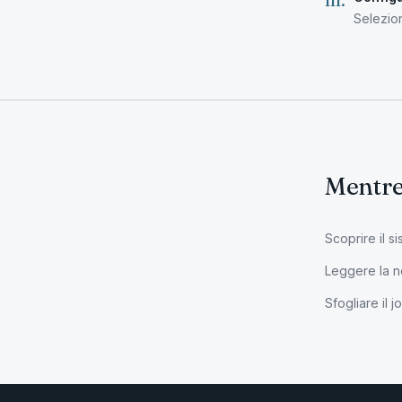
III
.
Selezion
Mentre
Scoprire il s
Leggere la no
Sfogliare il j