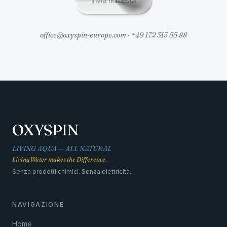
Invia richiesta
office@oxyspin-europe.com · +49 172 315 55 88
OXYSPIN
LIVING AQUA — ALL NATURAL
Living Water makes the Difference.
Senza prodotti chimici. Senza elettricità.
NAVIGAZIONE
Home