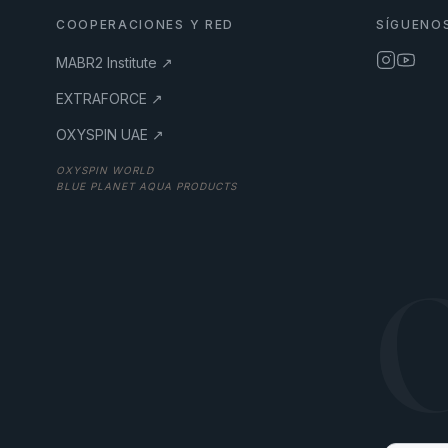
COOPERACIONES Y RED
SÍGUENO
MABR2 Institute ↗
EXTRAFORCE ↗
OXYSPIN UAE ↗
OXYSPIN WORLD
BLUE PLANET AQUA PRODUCTS