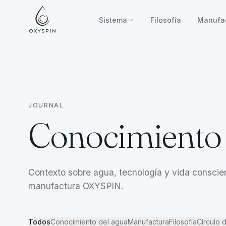
Ir al contenido
Sistema
Filosofía
Manufa
JOURNAL
Conocimiento 
Contexto sobre agua, tecnología y vida conscie
manufactura OXYSPIN.
Todos
Conocimiento del agua
Manufactura
Filosofía
Círculo 