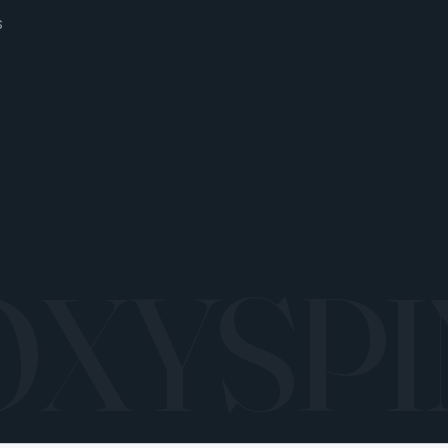
S
OXYSPI