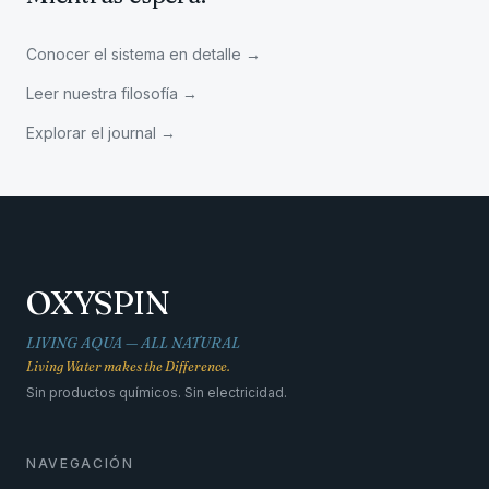
Conocer el sistema en detalle
→
Leer nuestra filosofía
→
Explorar el journal
→
OXYSPIN
LIVING AQUA — ALL NATURAL
Living Water makes the Difference.
Sin productos químicos. Sin electricidad.
NAVEGACIÓN