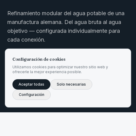
Refinamiento modular del agua potable de una
manufactura alemana. Del agua bruta al agua
objetivo — configurada individualmente para
cada conexión.
Configuración de cookies
Solicitar asesoramiento
→
Utilizamos cookies para optimizar nuestro sitio web y
ofrecerle la mejor experiencia posible.
Entender el sistema
Aceptar todas
Solo necesarias
Configuración
TRINKWV 2023
UE 2020/2184
EC 1935/2004
KTW-BWGL
DVGW W 270
ISO 9001
MADE IN GERMANY