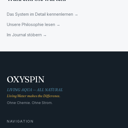
Das System im Detail kennenlernen
→
Unsere Philosophie lesen
→
Im Journal stöbern
→
OXYSPIN
LIVING AQUA — ALL NATURAL
Living Water makes the Difference.
Ohne Chemie. Ohne Strom.
NAVIGATION