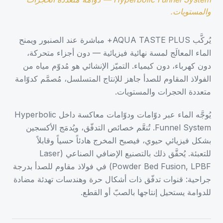
والمستويات.
يُركَّب AQUA TASTE PLUS+ مباشرة عند الصنبور ويمنح
الماء المعالَج لمسة نهائية فيزيائية — دون أجزاء متحركة،
دون كهرباء، دون كيمياء. التميّز الإنشائي هو مُدوّم مياه من
الفولاذ المقاوم للصدأ جاهز للإنتاج المتسلسل، مُصمَّم كدوّامة
متعددة الحجرات والمستويات.
يُوجَّه الماء عبر دوّامات ودوّامات معاكسة داخل Hyperbolic
Funnel System. تُنعَّم خصائص التدفّق، ويُدمَج الأكسجين
بشكل فيزيائي حيوي، فيصبح المخرج هادئاً حسياً وقابلاً
للتعبئة. يُحقَّق ذلك بالتصنيع الإضافي الصناعي (Laser
Powder Bed Fusion, LPBF) في فولاذ مقاوم للصدأ بدرجة
جراحية: قنوات تدفّق ذات أشكال حرة وهندسات تهدئة مضادة
للدوامة يستحيل إنتاجها بالصبّ أو القطع.