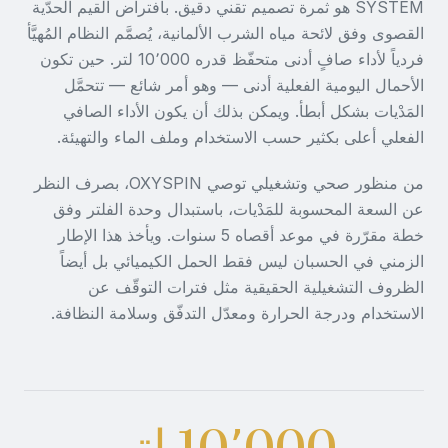
SYSTEM هو ثمرة تصميم تقني دقيق. بافتراض القيم الحدّية
القصوى وفق لائحة مياه الشرب الألمانية، يُصمَّم النظام المُهيَّأ
فردياً لأداء صافٍ أدنى متحفّظ قدره 10٬000 لتر. حين تكون
الأحمال اليومية الفعلية أدنى — وهو أمر شائع — تتحمَّل
المَدْيات بشكل أبطأ. ويمكن بذلك أن يكون الأداء الصافي
الفعلي أعلى بكثير حسب الاستخدام وملف الماء والتهيئة.
من منظور صحي وتشغيلي توصي OXYSPIN، بصرف النظر
عن السعة المحسوبة للمَدْيات، باستبدال وحدة الفلتر وفق
خطة مقرّرة في موعد أقصاه 5 سنوات. ويأخذ هذا الإطار
الزمني في الحسبان ليس فقط الحمل الكيميائي بل أيضاً
الظروف التشغيلية الحقيقية مثل فترات التوقّف عن
الاستخدام ودرجة الحرارة ومعدّل التدفّق وسلامة النظافة.
10٬000 لتر