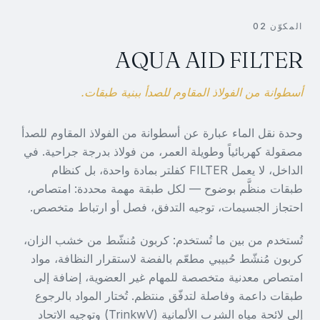
المكوّن 02
AQUA AID FILTER
أسطوانة من الفولاذ المقاوم للصدأ ببنية طبقات.
وحدة نقل الماء عبارة عن أسطوانة من الفولاذ المقاوم للصدأ
مصقولة كهربائياً وطويلة العمر، من فولاذ بدرجة جراحية. في
الداخل، لا يعمل FILTER كفلتر بمادة واحدة، بل كنظام
طبقات منظَّم بوضوح — لكل طبقة مهمة محددة: امتصاص،
احتجاز الجسيمات، توجيه التدفق، فصل أو ارتباط متخصص.
تُستخدم من بين ما تُستخدم: كربون مُنشّط من خشب الزان،
كربون مُنشّط حُبيبي مطعّم بالفضة لاستقرار النظافة، مواد
امتصاص معدنية متخصصة للمهام غير العضوية، إضافة إلى
طبقات داعمة وفاصلة لتدفّق منتظم. تُختار المواد بالرجوع
إلى لائحة مياه الشرب الألمانية (TrinkwV) وتوجيه الاتحاد