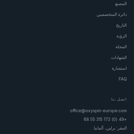
المصنع
دائرة المتخصصين
التاريخ
الرؤية
المجلة
الشهادات
استشارة
FAQ
اتصل بنا
office@oxyspin-europe.com
+49 (0) 172 315 55 88
المقر: برلين، ألمانيا