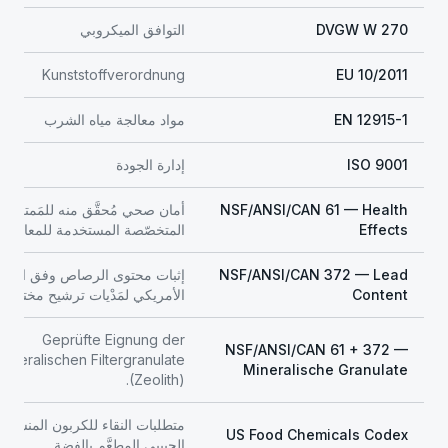
DVGW W 270
التوافق الميكروبي
Diese Angabe beschreibt den robusten
Mindestbereich unter anspruchsvollen
Kunststoffverordnung
EU 10/2011
Bedingungen. Liegen die tatsächlichen Belastungen
im Alltag niedriger – was häufig der Fall ist – werden
EN 12915-1
مواد معالجة مياه الشرب
die Medien langsamer beladen. Dadurch kann die
ISO 9001
إدارة الجودة
tatsächlich erreichbare Netto-Literleistung je nach
Nutzung, Wasserprofil und Konfiguration deutlich
NSF/ANSI/CAN 61 — Health
أمان صحي مُحقَّق منه للمَمتزّات
höher liegen.
Effects
المتخصّصة المستخدمة للمعادن الث
Im Inneren arbeitet das System wie ein perfekt
NSF/ANSI/CAN 372 — Lead
إثبات محتوى الرصاص وفق المعيا
abgestimmtes Orchester: Aktivkohle-Ebenen
Content
الأمريكي لمَدْيات ترشيح مختارة.
übernehmen vor allem die Adsorption von
Geprüfte Eignung der
Geschmack, Geruch, Restchlor und vielen
NSF/ANSI/CAN 61 + 372 —
mineralischen Filtergranulate
Mineralische Granulate
organischen Spurenstoffen wie Pestiziden,
(Zeolith).
Trihalomethanen, Pharmazeutika und – je nach
Prüfnachweis – hormonaktiven organischen
متطلبات النقاء للكربون المنشّط
US Food Chemicals Codex
الحبيبي المطعَّم بالفضة.