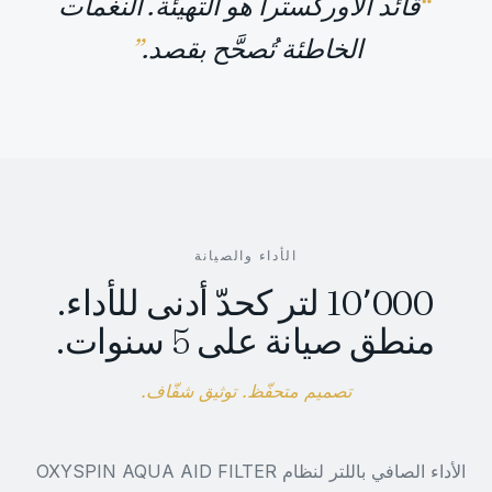
“
قائد الأوركسترا هو التهيئة. النغمات
الخاطئة تُصحَّح بقصد.
”
الأداء والصيانة
10٬000 لتر كحدّ أدنى للأداء.
منطق صيانة على 5 سنوات.
تصميم متحفّظ. توثيق شفّاف.
الأداء الصافي باللتر لنظام OXYSPIN AQUA AID FILTER