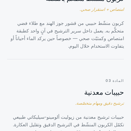
امتصاص + استقرار صحي.
كربون منشّط حبيبي من قشور جوز الهند مع طلاء فضي
متحكَّم به. يعمل داخل سرير الترشيح في آنٍ واحد كطبقة
امتصاص وكمثبّت صحي — خصوصاً حين يركد الماء أحياناً أو
يتفاوت الاستخدام خلال اليوم.
المادة 03
حبيبات معدنية
ترشيح دقيق ومهام متخصّصة.
حبيبات ترشيح معدنية من زيوليت ألومينو-سيليكاتي طبيعي
تكمّل الكربون المنشّط في الترشيح الدقيق وتقليل العكارة.