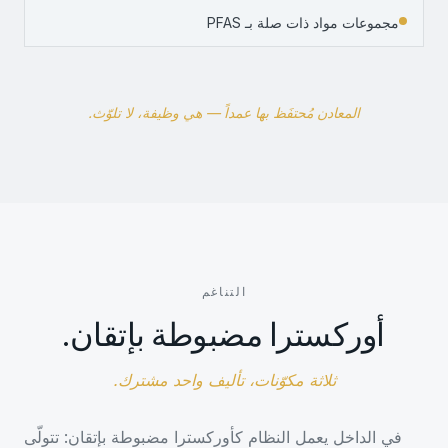
مجموعات مواد ذات صلة بـ PFAS
المعادن مُحتفَظ بها عمداً — هي وظيفة، لا تلوّث.
التناغم
أوركسترا مضبوطة بإتقان.
ثلاثة مكوّنات، تأليف واحد مشترك.
في الداخل يعمل النظام كأوركسترا مضبوطة بإتقان: تتولّى